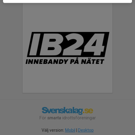
För
smarta
idrottsföreningar
Välj version:
Mobil
|
Desktop