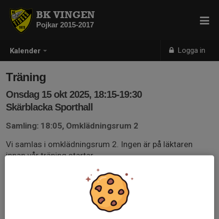
BK VINGEN
Pojkar 2015-2017
Logga in
Kalender
Träning
Onsdag 15 okt 2025, 18:15-19:30
Skärblacka Sporthall
Samling: 18:05, Omklädningsrum 2
Vi samlas i omklädningsrum 2. Ingen är på läktaren
innan vår träning startar.