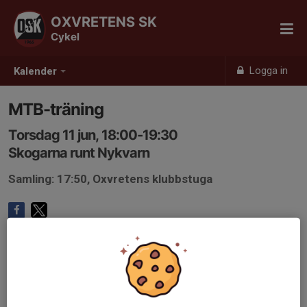
OXVRETENS SK
Cykel
Logga in
Kalender
MTB-träning
Torsdag 11 jun, 18:00-19:30
Skogarna runt Nykvarn
Samling: 17:50, Oxvretens klubbstuga