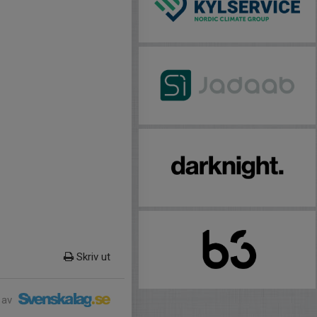
Skriv ut
 av