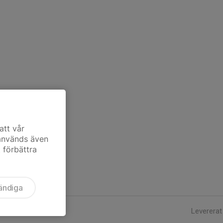
att vår
 används även
t förbättra
ändiga
Levererat