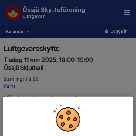
Össjö Skytteförening
Luftgevär
Logga in
Kalender
Luftgevärsskytte
Tisdag 11 nov 2025, 18:00-19:00
Össjö Skjuthall
Samling: 18:00
Karta
Månads och Kretstävling omg. 3