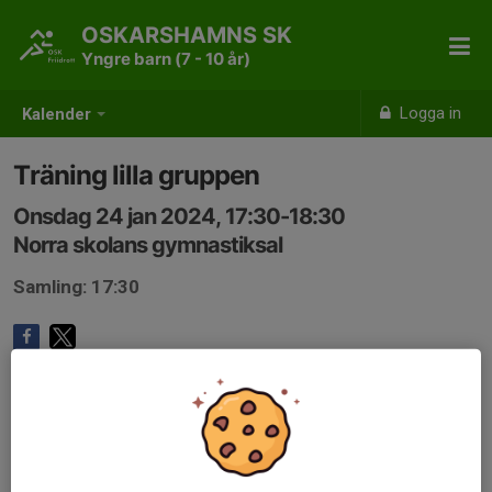
OSKARSHAMNS SK
Yngre barn (7 - 10 år)
Logga in
Kalender
Träning lilla gruppen
Onsdag 24 jan 2024, 17:30-18:30
Norra skolans gymnastiksal
Samling: 17:30