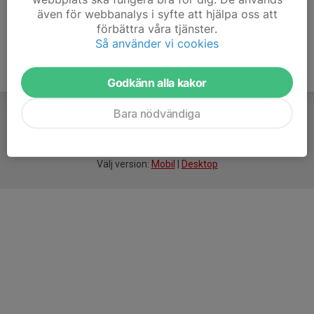
även för webbanalys i syfte att hjälpa oss att
förbättra våra tjänster.
Så använder vi cookies
Godkänn alla kakor
Bara nödvändiga
För
smarta
idrottsföreningar
Välj version:
Mobil
|
Desktop