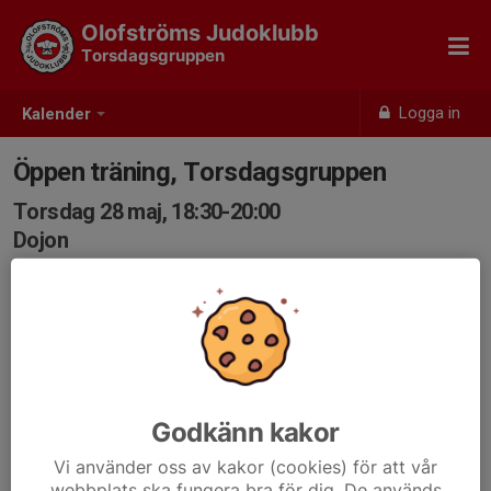
Olofströms Judoklubb
Torsdagsgruppen
Logga in
Kalender
Öppen träning, Torsdagsgruppen
Torsdag 28 maj, 18:30-20:00
Dojon
Samling: 18:20, Dojon
Godkänn kakor
Vi använder oss av kakor (cookies) för att vår
webbplats ska fungera bra för dig. De används