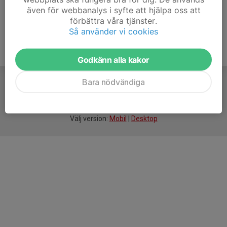
även för webbanalys i syfte att hjälpa oss att
förbättra våra tjänster.
Så använder vi cookies
Godkänn alla kakor
Bara nödvändiga
För
smarta
idrottsföreningar
Välj version:
Mobil
|
Desktop