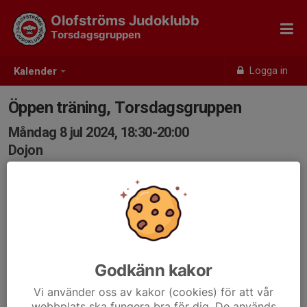
Olofströms Judoklubb
Torsdagsgruppen
Logga in
Kalender
Öppen träning, Torsdagsgruppen
Måndag 8 jul 2024, 18:30-20:00
Dojon
Samling: 18:20, Dojon
Godkänn kakor
Vi använder oss av kakor (cookies) för att vår
webbplats ska fungera bra för dig. De används