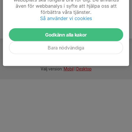
även för webbanalys i syfte att hjälpa oss att
förbättra våra tjänster.
Så använder vi cookies
Godkänn alla kakor
Bara nödvändiga
För
smarta
idrottsföreningar
Välj version:
Mobil
|
Desktop