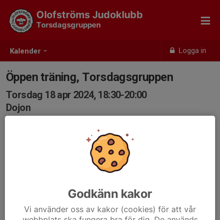
Olofströms Judoklubb
Torsdagsgruppen
Logga in
Kalender
Öppen träning, Torsdagsgruppen
Torsdag 18 apr 2024, 18:30-20:00
Dojon
Samling: 18:30, Dojon
Öppen för alla åldrar.
(Barn från gult bälte).
Öppet för tränande från andra klubbar.
Godkänn kakor
Vi använder oss av kakor (cookies) för att vår
webbplats ska fungera bra för dig. De används