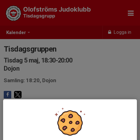
Olofströms Judoklubb
Tisdagsgrupp
Logga in
Kalender
Tisdagsgruppen
Tisdag 5 maj, 18:30-20:00
Dojon
Samling: 18:20, Dojon