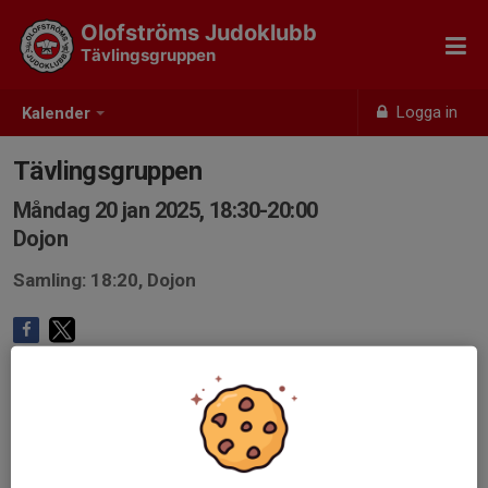
Olofströms Judoklubb
Tävlingsgruppen
Logga in
Kalender
Tävlingsgruppen
Måndag 20 jan 2025, 18:30-20:00
Dojon
Samling: 18:20, Dojon