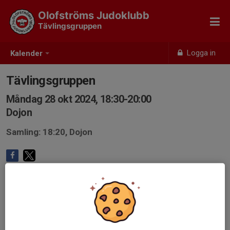
Olofströms Judoklubb
Tävlingsgruppen
Logga in
Kalender
Tävlingsgruppen
Måndag 28 okt 2024, 18:30-20:00
Dojon
Samling: 18:20, Dojon