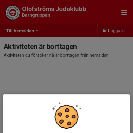
Olofströms Judoklubb
Barngruppen
Logga in
Till hemsidan
Aktiviteten är borttagen
Aktiviteten du försöker nå är borttagen från hemsidan.