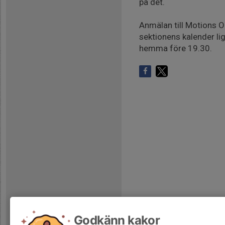
på det.
Anmälan till Motions O
sektionens kalender lig
hemma före 19.30.
Godkänn kakor