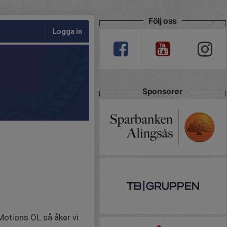
Följ oss
Logga in
Sponsorer
 Motions OL så åker vi