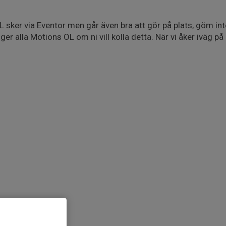
L sker via Eventor men går även bra att gör på plats, göm in
ger alla Motions OL om ni vill kolla detta. När vi åker iväg på