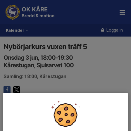
OK KÅRE
Bredd & motion
Logga in
Kalender
Nybörjarkurs vuxen träff 5
Onsdag 3 jun, 18:00-19:30
Kårestugan, Sjulsarvet 100
Samling: 18:00, Kårestugan