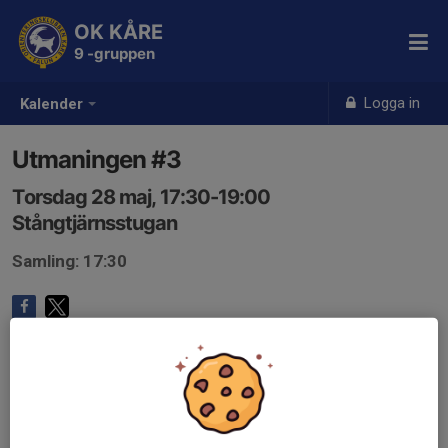
OK KÅRE
9 -gruppen
Logga in
Kalender
Utmaningen #3
Torsdag 28 maj, 17:30-19:00
Stångtjärnsstugan
Samling: 17:30