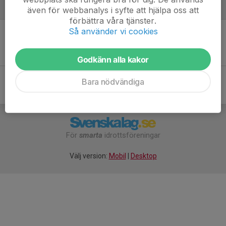
Referat
även för webbanalys i syfte att hjälpa oss att
förbättra våra tjänster.
Så använder vi cookies
Inget referat skrivet
Godkänn alla kakor
Bara nödvändiga
För
smarta
idrottsföreningar
Välj version:
Mobil
|
Desktop