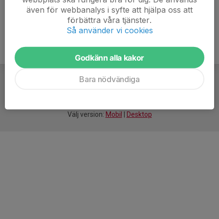
även för webbanalys i syfte att hjälpa oss att
förbättra våra tjänster.
Så använder vi cookies
Godkänn alla kakor
Bara nödvändiga
För
smarta
idrottsföreningar
Välj version:
Mobil
|
Desktop