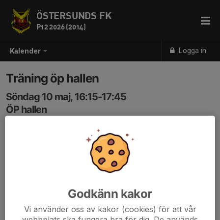
ÖSTERSUNDS FK
P12 2026 (2014)
Logga in
Kalender
Träning öp hallen
Söndag 10 maj, 16:15-17:45
ÖP hallen
Samling: 16:05
Sista 15 min kör vi styrka och stretching utanför planen
Godkänn kakor
Vi använder oss av kakor (cookies) för att vår
webbplats ska fungera bra för dig. De används