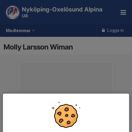
Nyköping-Oxelösund Alpina
U8
Logga in
Medlemmar
Molly Larsson Wiman
Ålder
8 år