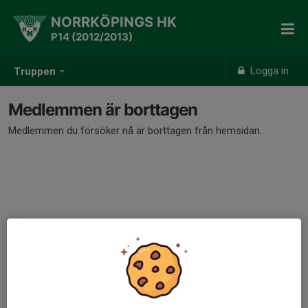
NORRKÖPINGS HK
P14 (2012/2013)
Logga in
Truppen
Medlemmen är borttagen
Medlemmen du försöker nå är borttagen från hemsidan.