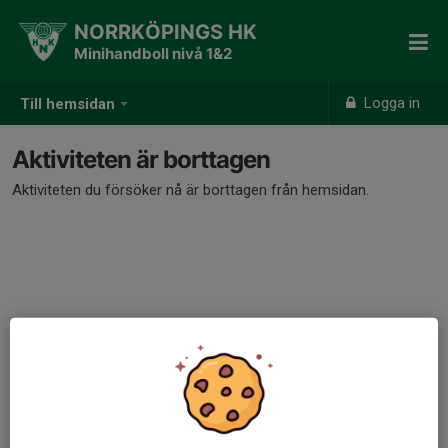
NORRKÖPINGS HK
Minihandboll nivå 1&2
Logga in
Till hemsidan
Aktiviteten är borttagen
Aktiviteten du försöker nå är borttagen från hemsidan.