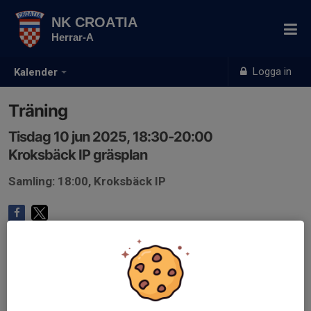
NK CROATIA
Herrar-A
Logga in
Kalender
Träning
Tisdag 10 jun 2025, 18:30-20:00
Kroksbäck IP gräsplan
Samling: 18:00, Kroksbäck IP