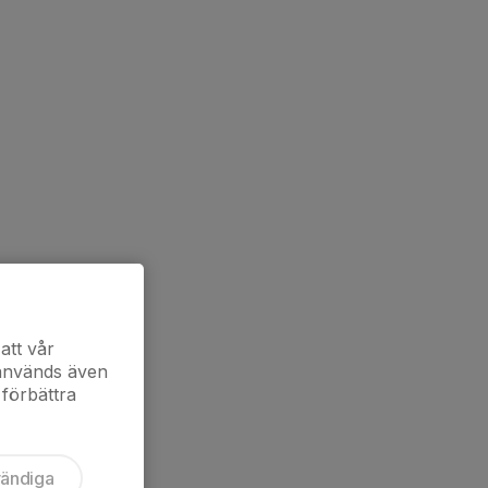
att vår
 används även
 förbättra
vändiga