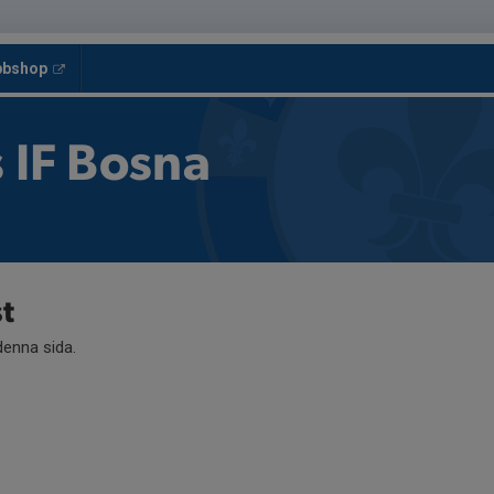
bbshop
 IF Bosna
t
 denna sida.