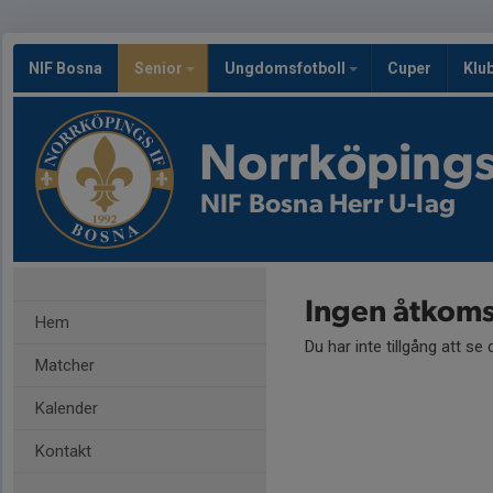
NIF Bosna
Senior
Ungdomsfotboll
Cuper
Klu
Norrköpings
NIF Bosna Herr U-lag
Ingen åtkoms
Hem
Du har inte tillgång att se
Matcher
Kalender
Kontakt