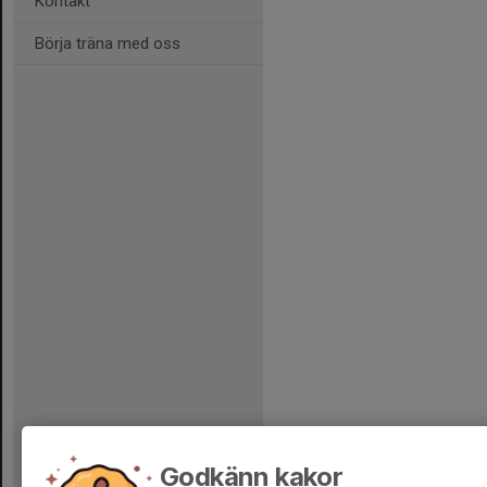
Kontakt
Börja träna med oss
Godkänn kakor