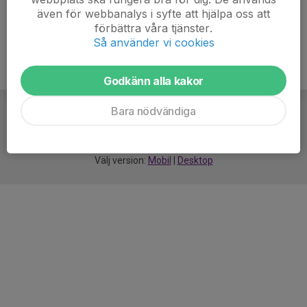
även för webbanalys i syfte att hjälpa oss att
förbättra våra tjänster.
Så använder vi cookies
Godkänn alla kakor
Bara nödvändiga
För
smarta
idrottsföreningar
Välj version:
Mobil
|
Desktop