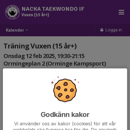
NACKA TAEKWONDO IF
Vuxen (15 år+)
Logga in
Kalender
Träning Vuxen (15 år+)
Onsdag 12 feb 2025, 19:30-21:15
Ormingeplan 2 (Orminge Kampsport)
Samling: 19:30
Godkänn kakor
Vi använder oss av kakor (cookies) för att vår
webbplats ska fungera bra för dig. De används