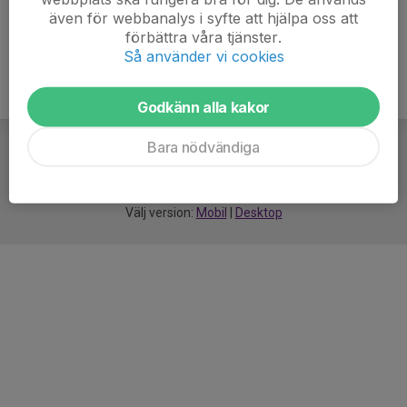
även för webbanalys i syfte att hjälpa oss att
förbättra våra tjänster.
Så använder vi cookies
Godkänn alla kakor
Bara nödvändiga
För
smarta
idrottsföreningar
Välj version:
Mobil
|
Desktop