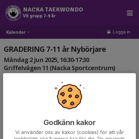
NACKA TAEKWONDO
Vit grupp 7-9 år
Logga in
Kalender
GRADERING 7-11 år Nybörjare
Måndag 2 jun 2025, 16:30-17:30
Griffelvägen 11 (Nacka Sportcentrum)
Samling: 16:30
Välkomna på terminens gradering!
Familj och vänner är varmt välkomna att komma och
titta på 😊
Godkänn kakor
Vi använder oss av kakor (cookies) för att vår
webbplats ska fungera bra för dig. De används