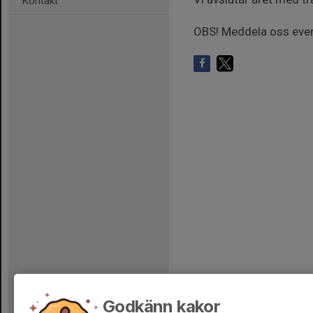
Kontakt
OBS! Meddela oss event
Godkänn kakor