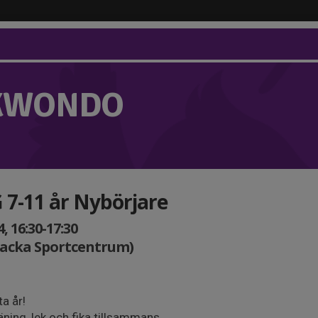
KWONDO
7-11 år Nybörjare
, 16:30-17:30
Nacka Sportcentrum)
ta år!
äning, lek och fika tillsammans.