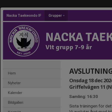
Nacka Taekwondo IF
Grupper
NACKA TAE
Vit grupp 7-9 år
AVSLUTNING 
Hem
Onsdag 18 dec 2024
Nyheter
Griffelvägen 11 (
Kalender
Samling: 16:30
Bildgalleri
Sista träningen för det
Vi avslutar året med tr