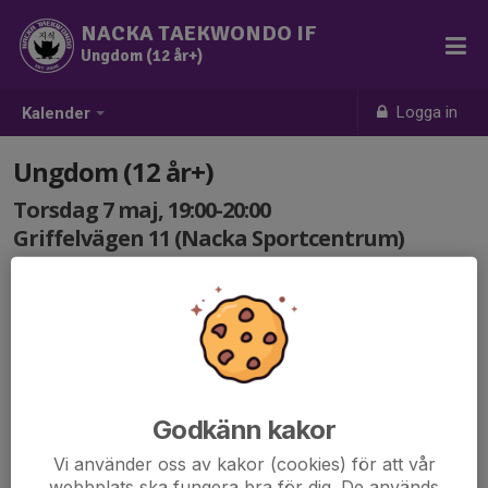
NACKA TAEKWONDO IF
Ungdom (12 år+)
Logga in
Kalender
Ungdom (12 år+)
Torsdag 7 maj, 19:00-20:00
Griffelvägen 11 (Nacka Sportcentrum)
Samling: 19:00
Träning Ungdom 12 år+.
Godkänn kakor
Vi använder oss av kakor (cookies) för att vår
webbplats ska fungera bra för dig. De används