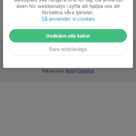
även för webbanalys i syfte att hjälpa oss att
förbättra våra tjänster.
Så använder vi cookies
Godkänn alla kakor
Bara nödvändiga
För
smarta
idrottsföreningar
Välj version:
Mobil
|
Desktop