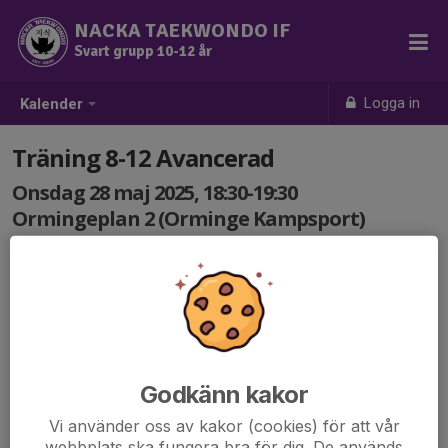
NACKA TAEKWONDO IF
Svart grupp 10-12 år
Logga in
Kalender
Träning 8-12 Avancerad
Onsdag 28 maj 2025, 18:30-19:30
Ormingeplan 2 (Orminge Kampsport)
Samling: 18:30
Godkänn kakor
Vi använder oss av kakor (cookies) för att vår
webbplats ska fungera bra för dig. De används