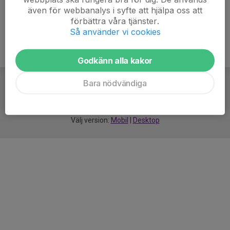
även för webbanalys i syfte att hjälpa oss att
förbättra våra tjänster.
Så använder vi cookies
Godkänn alla kakor
Bara nödvändiga
För
smarta
idrottsföreningar
Välj version:
Mobil
|
Desktop