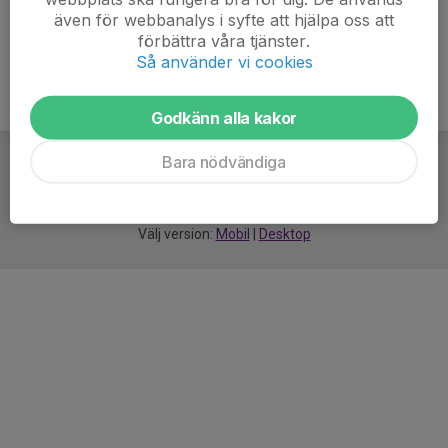
även för webbanalys i syfte att hjälpa oss att
förbättra våra tjänster.
Så använder vi cookies
Godkänn alla kakor
Bara nödvändiga
För
smarta
idrottsföreningar
Välj version:
Mobil
|
Desktop