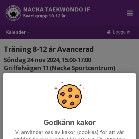
NACKA TAEKWONDO IF
Svart grupp 10-12 år
Logga in
Kalender
Träning 8-12 år Avancerad
Söndag 24 nov 2024, 15:00-17:00
Griffelvägen 11 (Nacka Sportcentrum)
Samling: 15:00
Godkänn kakor
Vi använder oss av kakor (cookies) för att vår
webbplats ska fungera bra för dig. De används