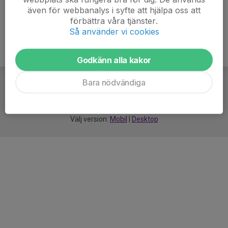
även för webbanalys i syfte att hjälpa oss att
förbättra våra tjänster.
Så använder vi cookies
Godkänn alla kakor
Bara nödvändiga
För
smarta
idrottsföreningar
Välj version:
Mobil
|
Desktop