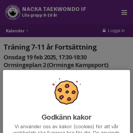
NACKA TAEKWONDO IF
Lila grupp 8-10 år
Logga in
Kalender
Träning 7-11 år Fortsättning
Onsdag 19 feb 2025, 17:30-18:30
Ormingeplan 2 (Orminge Kampsport)
Samling: 17:30
Godkänn kakor
Vi använder oss av kakor (cookies) för att vår
webbplats ska fungera bra för dig. De används