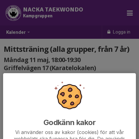
NACKA TAEKWONDO
Kampgruppen
Logga in
Kalender
Mittsträning (alla grupper, från 7 år)
Måndag 11 maj, 18:00-19:30
Griffelvägen 17 (Karatelokalen)
Samling: 18:00
Extraträning öppet för alla medlemmar från 7 år. Vi övar
fokuserat på att förbättra vår teknik genom olika
övningar som vi utför på mitts.
Godkänn kakor
Vi använder oss av kakor (cookies) för att vår
webbplats ska fungera bra för dig. De används