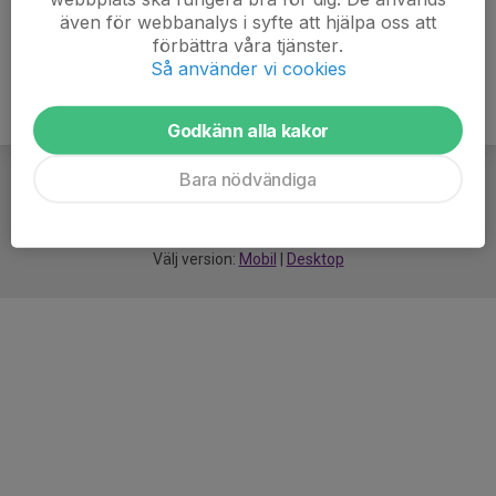
även för webbanalys i syfte att hjälpa oss att
förbättra våra tjänster.
Så använder vi cookies
Godkänn alla kakor
Bara nödvändiga
För
smarta
idrottsföreningar
Välj version:
Mobil
|
Desktop