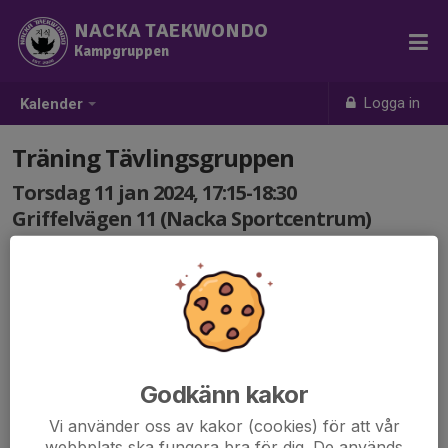
NACKA TAEKWONDO
Kampgruppen
Logga in
Kalender
Träning Tävlingsgruppen
Torsdag 11 jan 2024, 17:15-18:30
Griffelvägen 11 (Nacka Sportcentrum)
Samling: 17:15
Teknikträning på mitts (inga skydd behövs).
Viktigt att alla svarar på kallelsen!
Godkänn kakor
Vi använder oss av kakor (cookies) för att vår
webbplats ska fungera bra för dig. De används