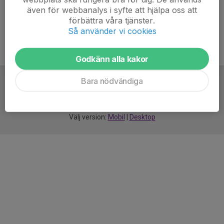
även för webbanalys i syfte att hjälpa oss att
förbättra våra tjänster.
Så använder vi cookies
Godkänn alla kakor
Bara nödvändiga
För
smarta
idrottsföreningar
Välj version:
Mobil
|
Desktop