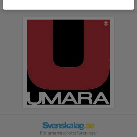
För
smarta
idrottsföreningar