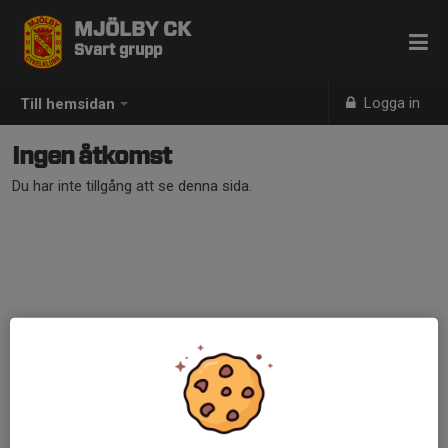
MJÖLBY CK
Svart grupp
Logga in
Till hemsidan
Ingen åtkomst
Du har inte tillgång att se denna sida.