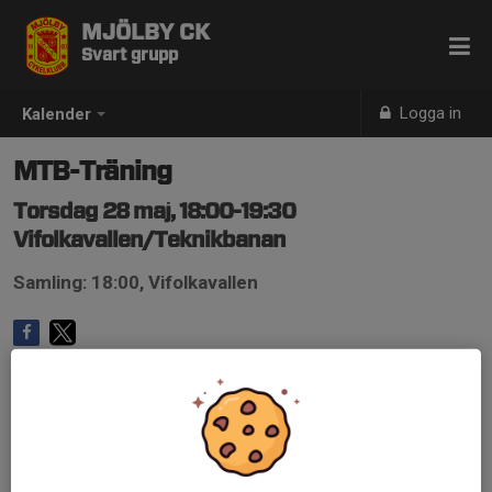
MJÖLBY CK
Svart grupp
Logga in
Kalender
MTB-Träning
Torsdag 28 maj, 18:00-19:30
Vifolkavallen/Teknikbanan
Samling: 18:00, Vifolkavallen