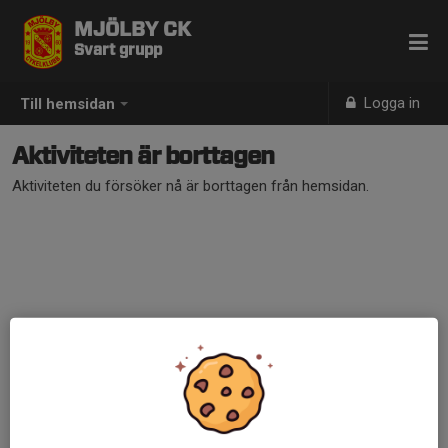
MJÖLBY CK
Svart grupp
Logga in
Till hemsidan
Aktiviteten är borttagen
Aktiviteten du försöker nå är borttagen från hemsidan.