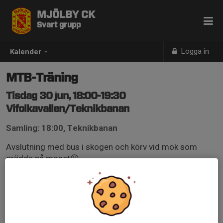
MJÖLBY CK
Svart grupp
Logga in
Kalender
MTB-Träning
Tisdag 30 jun, 18:00-19:30
Vifolkavallen/Teknikbanan
Samling: 18:00, Teknikbanan
Avslutning med bus i skogen och körv vid mok som
grädde på moset😃