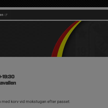
en
0-19:30
avallen
n med korv vid mokstugan efter passet.