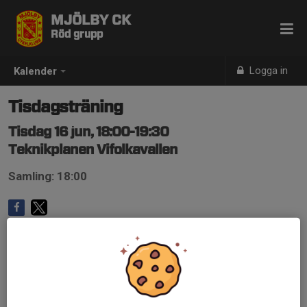
MJÖLBY CK
Röd grupp
Logga in
Kalender
Tisdagsträning
Tisdag 16 jun, 18:00-19:30
Teknikplanen Vifolkavallen
Samling: 18:00