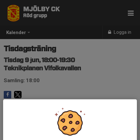
MJÖLBY CK
Röd grupp
Logga in
Kalender
Tisdagsträning
Tisdag 9 jun, 18:00-19:30
Teknikplanen Vifolkavallen
Samling: 18:00