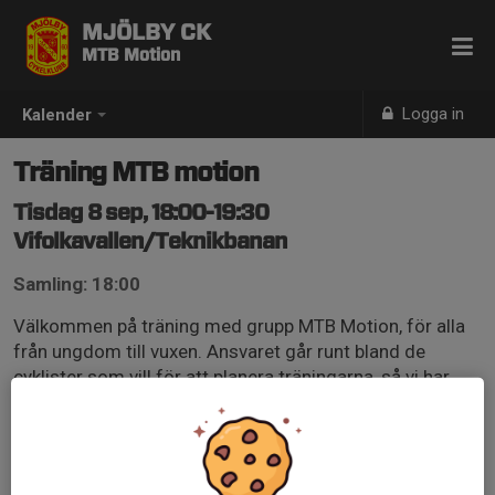
MJÖLBY CK
MTB Motion
Logga in
Kalender
Träning MTB motion
Tisdag 8 sep, 18:00-19:30
Vifolkavallen/Teknikbanan
Samling: 18:00
Välkommen på träning med grupp MTB Motion, för alla
från ungdom till vuxen. Ansvaret går runt bland de
cyklister som vill för att planera träningarna, så vi har
med andra ord ingen stående ledare för att genomföra
träningar