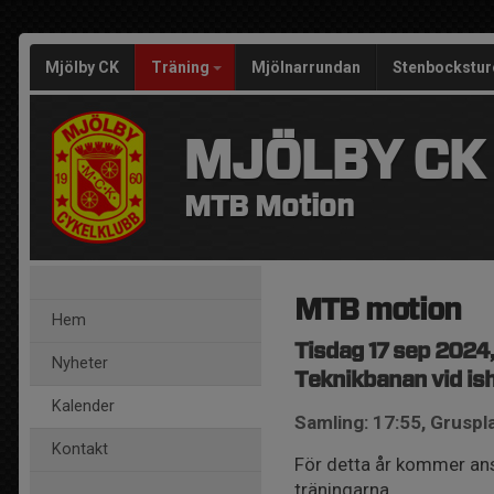
Mjölby CK
Träning
Mjölnarrundan
Stenbockstur
MJÖLBY CK
MTB Motion
MTB motion
Hem
Tisdag 17 sep 2024,
Nyheter
Teknikbanan vid ish
Kalender
Samling: 17:55, Gruspl
Kontakt
För detta år kommer ans
träningarna.