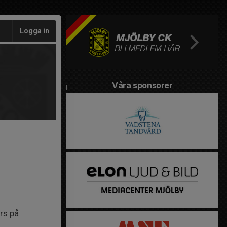
Logga in
Våra sponsorer
rs på