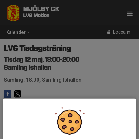
MJÖLBY CK
LVG Motion
Logga in
Kalender
LVG Tisdagsträning
Tisdag 12 maj, 18:00-20:00
Samling Ishallen
Samling: 18:00, Samling Ishallen