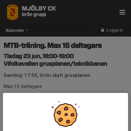
MJÖLBY CK
Grön grupp
Logga in
Kalender
MTB-träning. Max 15 deltagare
Tisdag 23 jun, 18:00-19:00
VIfolkavallen grusplanen/teknikbanan
Samling: 17:55, Grön skylt grusplanen
Max 15 deltagare