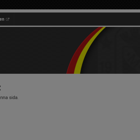
en
t
enna sida.