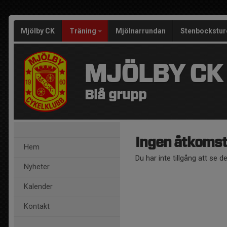
Mjölby CK
Träning
Mjölnarrundan
Stenbockstur
MJÖLBY CK
Blå grupp
Ingen åtkoms
Hem
Du har inte tillgång att se d
Nyheter
Kalender
Kontakt