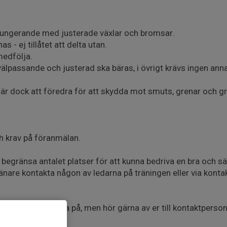
lt fungerande med justerade växlar och bromsar.
s - ej tillåtet att delta utan.
medfölja.
lpassande och justerad ska bäras, i övrigt krävs ingen ann
r dock att föredra för att skydda mot smuts, grenar och gr
krav på föranmälan.
i begränsa antalet platser för att kunna bedriva en bra och sä
ränare kontakta någon av ledarna på träningen eller via konta
er som vi vill prova på, men hör gärna av er till kontaktperso