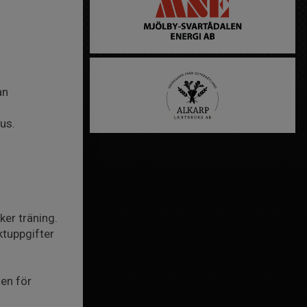
an
us.
ker träning.
ktuppgifter
nen för