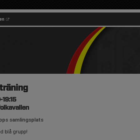
en
träning
-19:15
olkavallen
upps samlingsplats
d blå grupp!