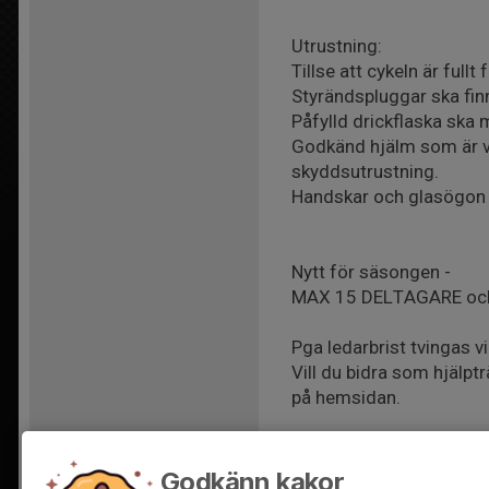
Utrustning:
Tillse att cykeln är ful
Styrändspluggar ska finna
Påfylld drickflaska ska 
Godkänd hjälm som är vä
skyddsutrustning.
Handskar och glasögon ä
Nytt för säsongen -
MAX 15 DELTAGARE och 
Pga ledarbrist tvingas v
Vill du bidra som hjälpt
på hemsidan.
Vi välkomnar nya cyklist
respektive grupp innan.
Godkänn kakor