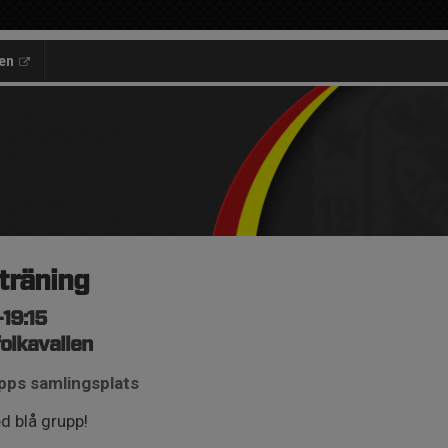
en
träning
-19:15
olkavallen
upps samlingsplats
d blå grupp!