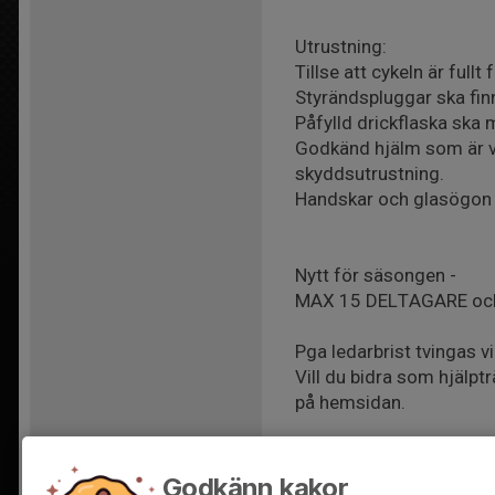
Utrustning:
Tillse att cykeln är ful
Styrändspluggar ska finna
Påfylld drickflaska ska 
Godkänd hjälm som är vä
skyddsutrustning.
Handskar och glasögon ä
Nytt för säsongen -
MAX 15 DELTAGARE och 
Pga ledarbrist tvingas v
Vill du bidra som hjälpt
på hemsidan.
Vi välkomnar nya cyklist
respektive grupp innan.
Godkänn kakor