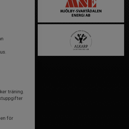
an
us.
ker träning.
ktuppgifter
nen för