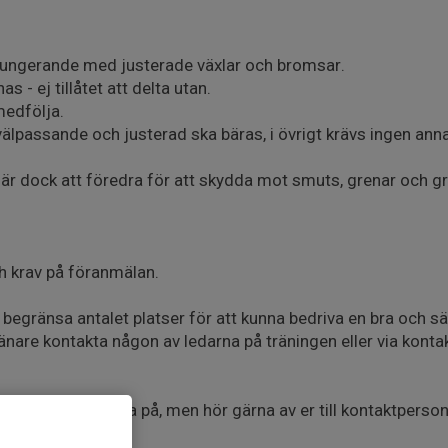
lt fungerande med justerade växlar och bromsar.
s - ej tillåtet att delta utan.
medfölja.
lpassande och justerad ska bäras, i övrigt krävs ingen ann
r dock att föredra för att skydda mot smuts, grenar och gr
krav på föranmälan.
i begränsa antalet platser för att kunna bedriva en bra och sä
ränare kontakta någon av ledarna på träningen eller via konta
er som vi vill prova på, men hör gärna av er till kontaktperso