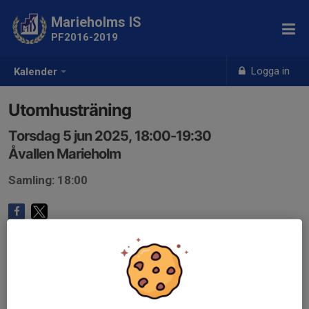
Marieholms IS
PF2016-2019
Logga in
Kalender
Utomhusträning
Torsdag 5 jun 2025, 18:00-19:30
Åvallen Marieholm
Samling: 18:00