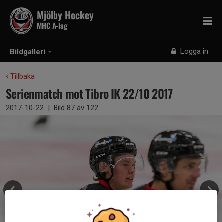
Mjölby Hockey
MHC A-lag
Logga in
Bildgalleri
Tillbaka
Serienmatch mot Tibro IK 22/10 2017
2017-10-22
|
Bild
87
av 122